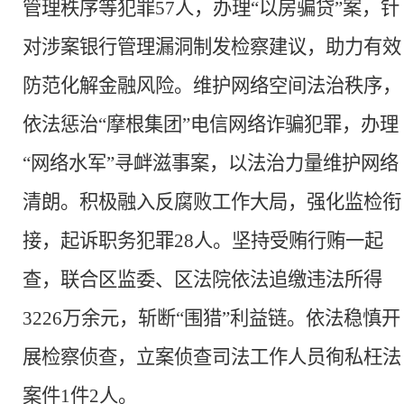
管理秩序等犯罪
57人，办理“以房骗贷”案
，针
对涉案银行管理漏洞制发检察建议，助力有效
防范化解金融风险。维护网络空间法治秩序，
依法惩治
“摩根集团”电信网络诈骗犯罪，办理
“网络水军”寻衅滋事案，以法治力量维护网络
清朗。积极融入反腐败工作大局，强化监检衔
接，起诉职务犯罪28人。坚持受贿行贿一起
查，联合区监委、区法院依法追缴违法所得
3226万余元，斩断“围猎”利益链。依法稳慎开
展检察侦查，立案侦查司法工作人员徇私枉法
案件1件2人。