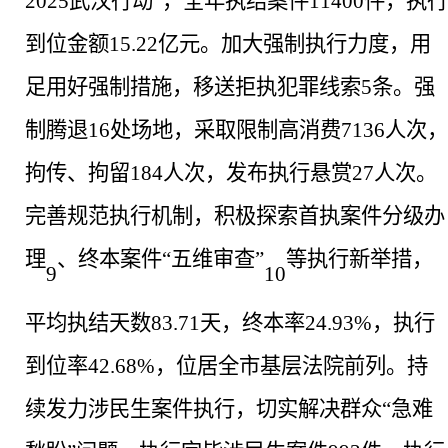
2025武汉行动”，全年执结案件11400件，执行
到位金额15.22亿元。加大强制执行力度，用
足用好强制措施，移送拒执犯罪线索5条。强
制腾退16处场地，采取限制高消费7136人次，
拘传、拘留184人次，发布执行悬赏27人次。
完善规范执行机制，积极探索首执案件分级办
理
、终本案件
“五维审查”
等执行新举措，
9
10
平均执结天数
83.71天，终本率24.93%，执行
到位率42.68%，位居全市基层法院前列。持
续发力涉民生案件执行，切实解决群众“急难