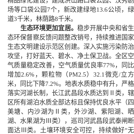
精品绿化建设，建成洪山路口袋公园、汉秀剧
场等口袋公园7个，新改建绿地13.6公顷，绿
道3千米，林荫路8千米。
生态环境更加宜居。
稳步开展中央和省
态环保督察反馈问题整改销号，持续推进国家
生态文明建设示范区创建。深入实施污染防治
攻坚，打好蓝天、碧水、净土保卫战。全区空
气质量稳定改善，空气质量优良率77%，同比
增加2.6%，颗粒物（PM2.5）32.1微克/立方
米，同比下降7.2%。地表水质稳中有升，严格
落实河湖长制，长江武昌段水质达到Ⅱ类，辖
区所有湖泊水质全部达标且保持优良水平（四
美塘、内沙湖为Ⅱ类，外沙湖、紫阳湖、晒
湖、水果湖为Ⅲ类），巡司河武昌段武泰闸断
面达Ⅲ类。土壤环境安全可控，持续做好“无