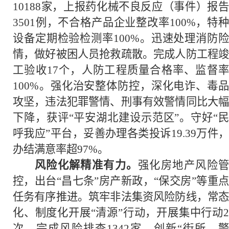
10188家，上报药化械不良反应（事件）报告
3501例，不合格产品企业整改率100%，特种
设备定期检验检测率100%。迅速处理消防险
情，做好被困人员抢救疏散。完成人防工程竣
工验收17个，人防工程质量合格率、监督率
100%。强化治安整体防控，深化电诈、毒品
攻坚，违法犯罪警情、刑事有效警情同比大幅
下降，获评“平安湖北建设示范区”。守好“民
呼我应”平台，妥善办理各类投诉19.39万件，
办结满意率超97%。
风险化解精准有力。
强化房地产风险
控，出台“昌七条”房产新政，“保交房”等重点
任务有序推进。筑牢非法集资风险防线，常态
化、制度化开展“清源”行动，开展集中行动2
次，完成风险排查1342家。创新“街所、警