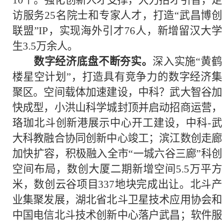
10个。强化创新人才支撑，大力招才引智，走
访服务25名院士和专家人才，打造“武昌博创
联盟”IP，实现海外引才76人，新增留汉大学
生3.5万余人。
数字经济底盘不断夯实。
深入实施“黄鹤
楼星空计划”，打造具有竞争力的数字经济集
聚区。空间载体加速建设，中科？武大智谷加
快成型，小洪山科学城封顶并启动招商运营，
珞珈北斗创新港展示中心开工建设，中科-武
大科教融合协同创新中心竣工；滨江数创走廊
加快扩容，积极融入全市“一城六谷三廊”科创
空间布局，数创大厦二期新增空间5.5万平方
米，数创云谷项目337地块完成出让。北斗产
业集聚发展，湖北省北斗卫星技术应用协会和
中国电信北斗技术创新中心落户武昌；软件服