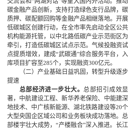
交流会和“两湖对话”等重大国内外活动。推动
碳金融产品创新，支持打造绿色支行品牌，碳
质押、碳配额回购等金融产品相继落地。开展
低碳城区创建行动，在全市率先启动全区公共
机构能源托管，以中北路低碳产业示范街区为
牵引，打造低碳城区试点示范。气候投融资试
点提质增效，建成“武碳通”综合服务平台，入
库项目扩容至285个，实现融资300亿元。
（二）产业基础日益巩固，转型升级逐步
提速
总部经济进一步壮大。
总部招引成效
著，中航建设工程、新华养老保险、中能建深
地技术、中广核新能源、湖北铁路建设等20个
大型央国企区域公司和业务板块成功落地。总
部楼宇壮大成势，“产楼融合”深入推进。长江