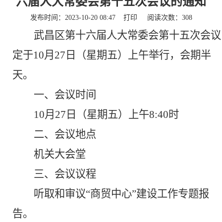
六届人大常委会第十五次会议的通知
发布时间：2023-10-20 08:47
打印
阅读次数：
308
武昌区第
十六
届人大常委会第
十五
次会议
定于
10
月
2
7
日（星期
五
）
上午
举行
，会期半
天
。
一、
会议时间
10
月
27
日（星期
五
）上午
8:40时
二、会
议地点
机关大会堂
三、会议
议程
听取和审议
“商贸中心”建设工作专题报
告
。