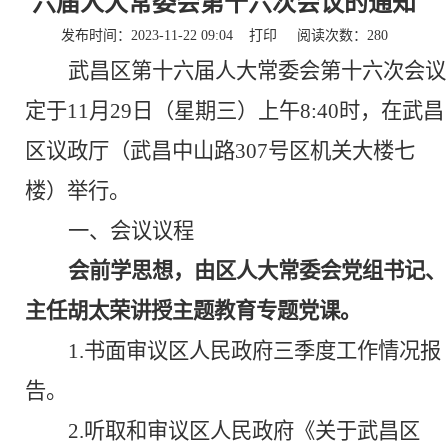
六届人大常委会第十六次会议的通知
发布时间：2023-11-22 09:04
打印
阅读次数：
280
武昌区第
十六
届人大常委会第
十六
次会议
定于
11
月
29
日（星期
三
）
上午
8:40时，
在
武昌
区议政厅（武昌中山路
307
号区机关大楼七
楼）举行。
一、
会议议程
会前学思想，由区人大常委会党组书记、
主任胡太荣讲授主题教育专题党课。
1.书面审议区人民政府三季度工作情况报
告。
2
.
听取
和
审议区人民政府《关于武昌区