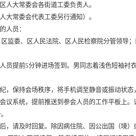
、区人大常委会各街道工委负责人。
人大
常委会
代表工委另行通知）。
的人员：
、区监委、区
人民
法院、区
人民
检察院分管领导；
人员提前
5分钟进场签到。男同
志着
浅色短袖衬
纪，保持会场秩序，将手机调至静音或振动状态
会议系统，提前推送到参会人员的工作平板上。
备。
后，请及时回复。除因病住院、因公出国（境）