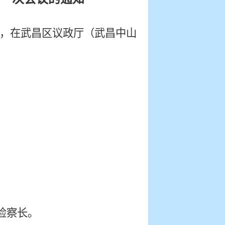
时，
在
武昌区议政厅（武昌中山
检察长。