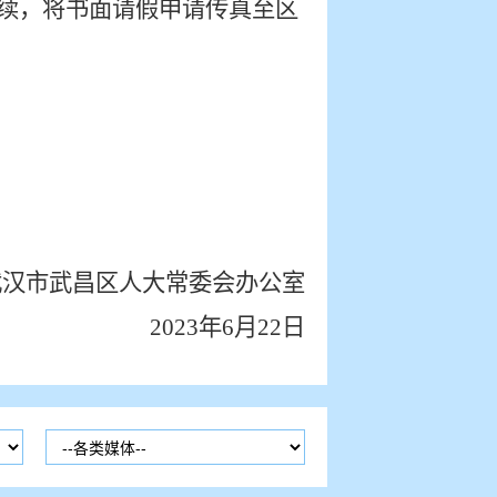
续，将书面请假申请传真至区
武汉市武昌区人大常委会办公室
202
3
年
6
月
22
日