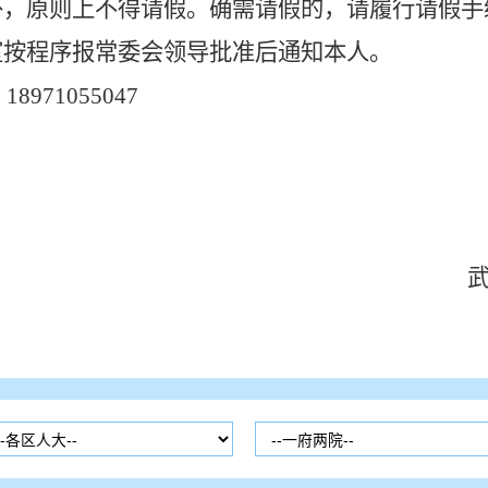
外，原则上不得请假。确需请假的，请履行请假手
室按程序报常委会领导批准后通知本人。
7
18971055047