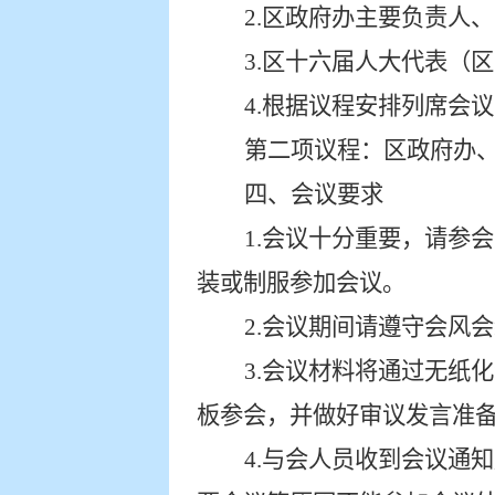
2.区政府办主要负责人
3.
区
十六
届人大代表（区
4.
根据议程安排列席会议
第
二
项议程：
区政府办
四、会议要求
1.
会议十分重要，请参会
装或制服参加会议。
2.
会议期间
请
遵守会风会
3.
会议材料将通过无纸化
板参会，并做好审议发言准
4.
与会人员收到会议通知