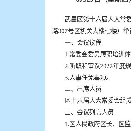
武昌区第
十六
届人大常
路
307
号区机关大楼七楼）举
一、
会议议程
1.
常委会委员履职培训体
2.听取和审议2022年
3
.
人事任免事项。
二、出席人员
区
十六
届人大常委会组
三、
会议
列席人员
1.区人民政府区长、区